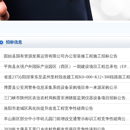
招标信息
· 固始县国有资源发展运营有限公司办公室装修工程施工招标公告
· 平舆县永强户外国际产业园区（西区）一期建设项目工程总承包（EP...
· 省道237沁阳捏掌东至孟州里村段改建工程K0+000~K12+300段路面工程.
· 博爱县公安局警务信息采集系统设备采购项目单一来源采购公示
· 三门峡市陕州区农业农村局购置非洲猪瘟监测仪器设备项目招标公告...
· 洛阳市老城区凤化街提升改造工程竞争性磋商公告
· 羊山新区部分中小学幼儿园门前增设交通警示标识工程竞争性磋商公...
· 2020年太康县五里口乡农村危桥改造项目竞争性谈判公告